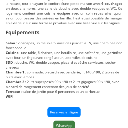
la nature, tout en ayant le confort d’une petite maison avec
6 couchages
en deux chambres, une salle de douche avec double vasques et WC. Ce
logement contient une cuisine équipée avec un coin repas ainsi qu’un
salon pour passer des soirées en famille. Il est aussi possible de manger
en extérieur sur une terrasse privative avec une belle vue sur les vignes.
quipements
É
Salon
: 2 canapés, un meuble tv avec des jeux et la TV, une cheminée
non
fonctionnelle
Cuisine
: une table, 6 chaises, une bouilloire, une cafetière, une gazinière
avec four, un frigo avec congélateur, ustensiles de cuisine
SDD
: douche, WC, double vasque, placard et sèche serviettes,
sèche-
cheveux
Chambre 1
: commode, placard avec penderie, lit 140 x190, 2 tables de
nuits avec lampes
Chambre 2
: 2 lits superposés 90 x 190 et 2 lits gigognes 90 x 190, avec
placard de rangement contenant des jeux de société
Terrasse
: salon de jardin pour 6 personnes et un barbecue
WIFI
Réservez en ligne
WhatsApp